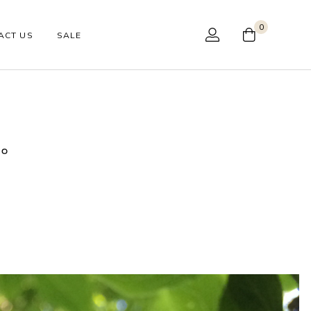
0
ACT US
SALE
花。