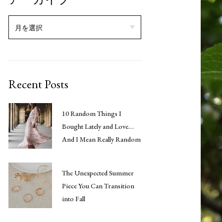
Recent Posts
10 Random Things I
Bought Lately and Love…
And I Mean Really Random
The Unexpected Summer
Piece You Can Transition
into Fall