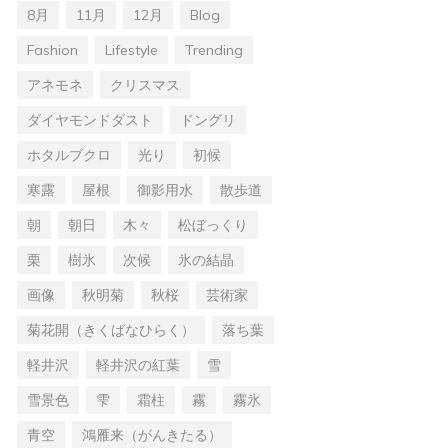
8月
11月
12月
Blog
Fashion
Lifestyle
Trending
アネモネ
クリスマス
ダイヤモンドダスト
ドングリ
ホタルブクロ
光り
初候
寒露
屋根
御影用水
散歩道
朝
朝日
木々
松ぼっくり
栗
樹氷
次候
氷の結晶
画像
秋明菊
秋桜
芸術家
菊花開（きくばなひらく）
落ち葉
軽井沢
軽井沢の紅葉
雪
雪景色
雫
霜柱
霧
霧氷
青空
鴻雁来（がんきたる）