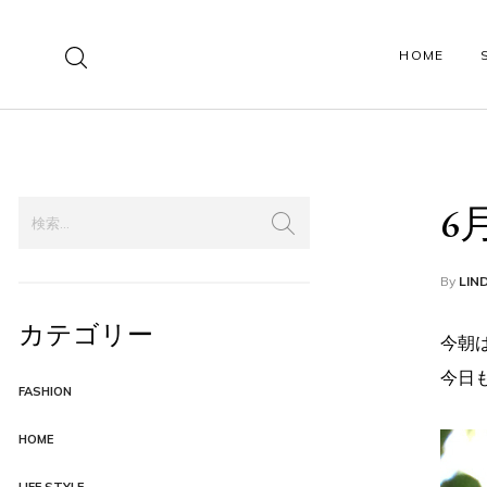
HOME
SHOP PAGES
PRODUCT PAGES
6
Shop Left Sidebar
Product Style 01
Shop Right Sidebar
Product Style 02
By
LIN
カテゴリー
Shop Fullwidth
Product Simple
今朝
今日
Shop Boxed
Product Variable
FASHION
Shop Collections
Product Grouped
HOME
Shop Lookbook
Product Affiliate