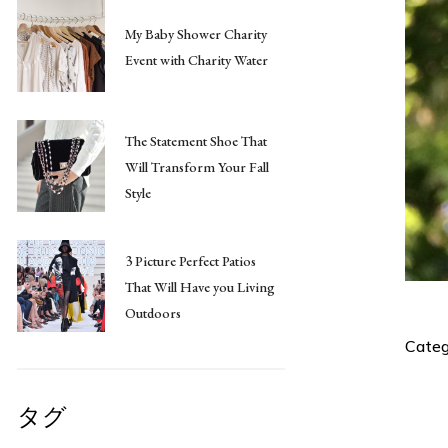
My Baby Shower Charity
Event with Charity Water
The Statement Shoe That
Will Transform Your Fall
Style
3 Picture Perfect Patios
That Will Have you Living
Outdoors
Categ
タグ