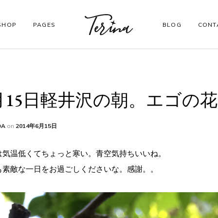
SHOP
PAGES
BLOG
CONT
CORE PAGES
月15日軽井沢の朝。エゴの
Order Tracking
My account
DA
on
2014年6月15日
Checkout
は気温低くてちょっと寒い。青空気持ちいいね。
も素敵な一日をお過ごしくださいな。感謝。。
Shopping Cart
Wishlist