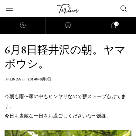
0
6月8日軽井沢の朝。ヤマ
ボウシ。
By
LINDA
on
2014年6月8日
今朝も雨〜家の中もヒンヤリなので薪ストーブ点けてま
す。
今日も素敵な一日をお過ごしくださいな〜感謝。。