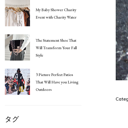
My Baby Shower Charity
Event with Charity Water
The Statement Shoe That
Will Transform Your Fall
Style
3 Picture Perfect Patios
That Will Have you Living
Outdoors
Categ
タグ