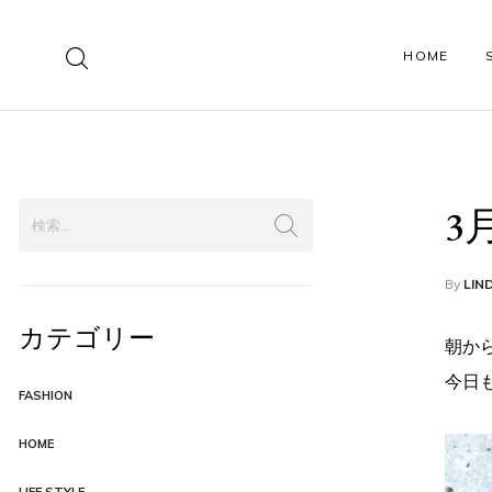
HOME
SHOP PAGES
PRODUCT PAGES
3
Shop Left Sidebar
Product Style 01
Shop Right Sidebar
Product Style 02
By
LIN
カテゴリー
Shop Fullwidth
Product Simple
朝か
今日
Shop Boxed
Product Variable
FASHION
Shop Collections
Product Grouped
HOME
Shop Lookbook
Product Affiliate