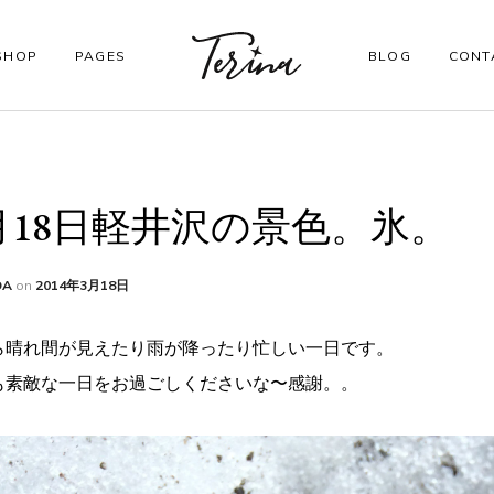
SHOP
PAGES
BLOG
CONT
CORE PAGES
月18日軽井沢の景色。氷。
Order Tracking
My account
DA
on
2014年3月18日
Checkout
ら晴れ間が見えたり雨が降ったり忙しい一日です。
も素敵な一日をお過ごしくださいな〜感謝。。
Shopping Cart
Wishlist