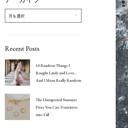
Recent Posts
10 Random Things I
Bought Lately and Love…
And I Mean Really Random
The Unexpected Summer
Piece You Can Transition
into Fall