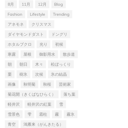
8月
11月
12月
Blog
Fashion
Lifestyle
Trending
アネモネ
クリスマス
ダイヤモンドダスト
ドングリ
ホタルブクロ
光り
初候
寒露
屋根
御影用水
散歩道
朝
朝日
木々
松ぼっくり
栗
樹氷
次候
氷の結晶
画像
秋明菊
秋桜
芸術家
菊花開（きくばなひらく）
落ち葉
軽井沢
軽井沢の紅葉
雪
雪景色
雫
霜柱
霧
霧氷
青空
鴻雁来（がんきたる）