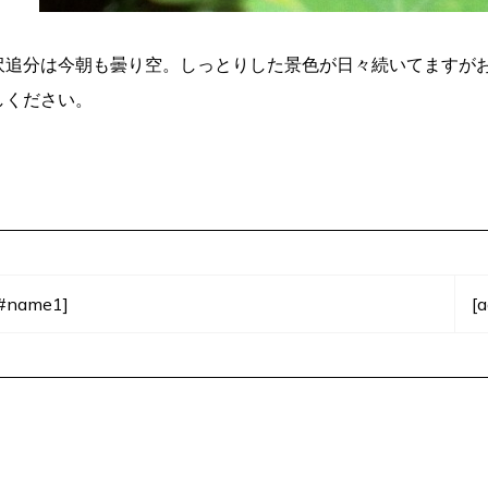
沢追分は今朝も曇り空。しっとりした景色が日々続いてますが
しください。
。
#name1]
[