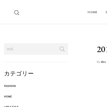
HOME
SHOP PAGES
PRODUCT PAGES
2
Shop Left Sidebar
Product Style 01
Shop Right Sidebar
Product Style 02
By
dsc
カテゴリー
Shop Fullwidth
Product Simple
Shop Boxed
Product Variable
FASHION
Shop Collections
Product Grouped
HOME
Shop Lookbook
Product Affiliate