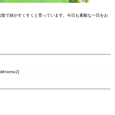
お陰で緑がすくすくと育っています。今日も素敵な一日をお
ad#name2]