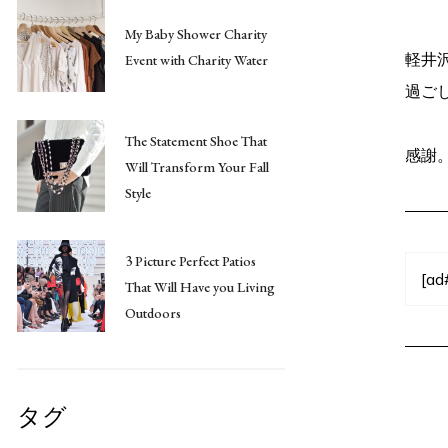
My Baby Shower Charity
軽井
Event with Charity Water
過ご
The Statement Shoe That
感謝
Will Transform Your Fall
Style
3 Picture Perfect Patios
[ad
That Will Have you Living
Outdoors
タグ