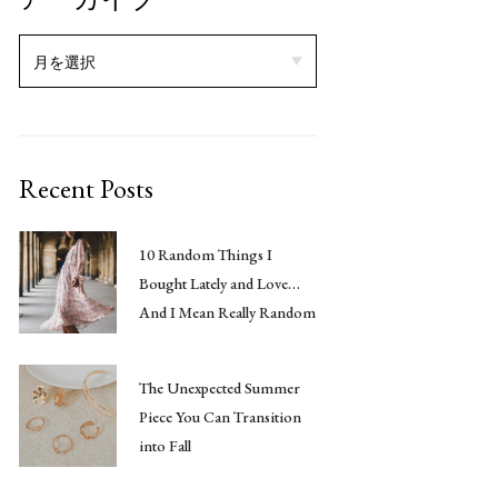
Recent Posts
10 Random Things I
Bought Lately and Love…
And I Mean Really Random
The Unexpected Summer
Piece You Can Transition
into Fall