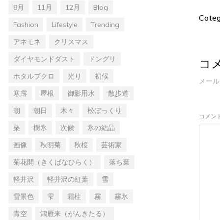
8月
11月
12月
Blog
Categ
Fashion
Lifestyle
Trending
アネモネ
クリスマス
ダイヤモンドダスト
ドングリ
コ
ホタルブクロ
光り
初候
メール
寒露
屋根
御影用水
散歩道
朝
朝日
木々
松ぼっくり
コメン
栗
樹氷
次候
氷の結晶
画像
秋明菊
秋桜
芸術家
菊花開（きくばなひらく）
落ち葉
軽井沢
軽井沢の紅葉
雪
雪景色
雫
霜柱
霧
霧氷
青空
鴻雁来（がんきたる）