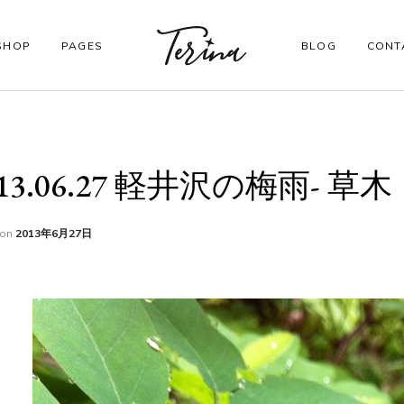
SHOP
PAGES
BLOG
CONT
CORE PAGES
013.06.27 軽井沢の梅雨- 草木
Order Tracking
My account
on
2013年6月27日
Checkout
Shopping Cart
Wishlist