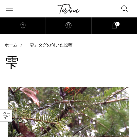
0
ホーム
「雫」タグの付いた投稿
雫