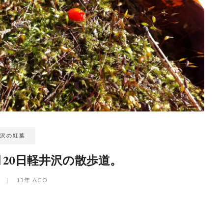
井沢の紅葉
月20日軽井沢の散歩道。
A
|
13年 AGO