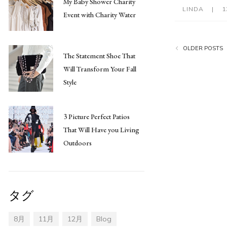
My Baby Shower Charity
LINDA
|
1
Event with Charity Water
OLDER POSTS
The Statement Shoe That
Will Transform Your Fall
Style
3 Picture Perfect Patios
That Will Have you Living
Outdoors
タグ
8月
11月
12月
Blog