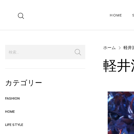
HOME
ホーム
軽井
SHOP PAGES
PRODUCT PAGES
軽井
Shop Left Sidebar
Product Style 01
Shop Right Sidebar
Product Style 02
カテゴリー
Shop Fullwidth
Product Simple
FASHION
Shop Boxed
Product Variable
HOME
Shop Collections
Product Grouped
LIFE STYLE
Shop Lookbook
Product Affiliate