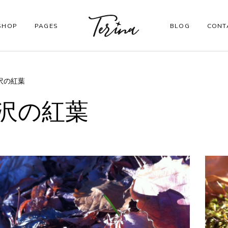
SHOP
PAGES
BLOG
CONT
沢の紅葉
CORE PAGES
沢の紅葉
Order Tracking
My account
Checkout
Shopping Cart
Wishlist