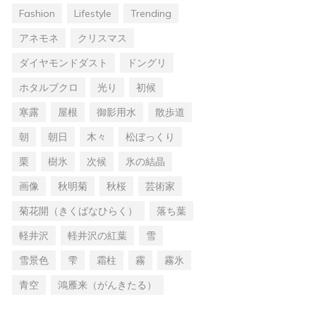
Fashion
Lifestyle
Trending
アネモネ
クリスマス
ダイヤモンドダスト
ドングリ
ホタルブクロ
光り
初候
寒露
屋根
御影用水
散歩道
朝
朝日
木々
松ぼっくり
栗
樹氷
次候
氷の結晶
画像
秋明菊
秋桜
芸術家
菊花開（きくばなひらく）
落ち葉
軽井沢
軽井沢の紅葉
雪
雪景色
雫
霜柱
霧
霧氷
青空
鴻雁来（がんきたる）