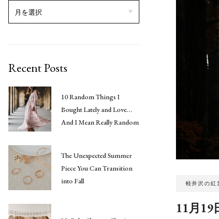
Recent Posts
10 Random Things I
Bought Lately and Love…
And I Mean Really Random
The Unexpected Summer
Piece You Can Transition
into Fall
軽井沢の紅
11月1