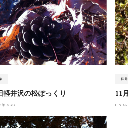
葉
軽
1日軽井沢の松ぼっくり
11
3年 AGO
LIND